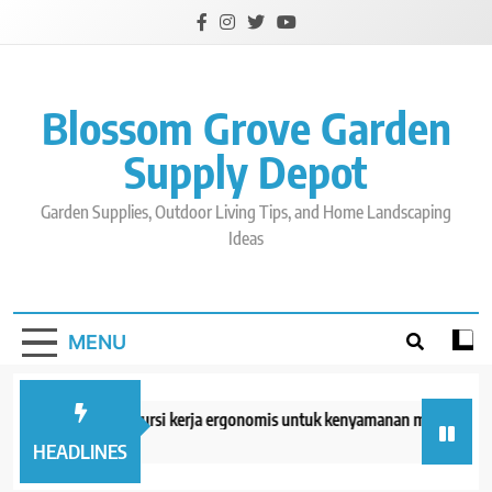
Skip
to
content
Blossom Grove Garden
Supply Depot
Garden Supplies, Outdoor Living Tips, and Home Landscaping
Ideas
MENU
Tips memilih kursi kerja ergonomis untuk kenyamanan maksimal
4 days ago
HEADLINES